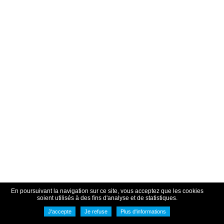
En poursuivant la navigation sur ce site, vous acceptez que les cookies
soient utilisés à des fins d'analyse et de statistiques.
J'accepte
Je refuse
Plus d'informations