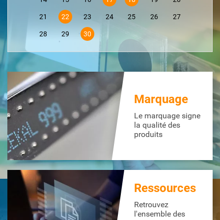
21
22
23
24
25
26
27
28
29
30
Marquage
Le marquage signe
la qualité des
produits
Ressources
Retrouvez
l'ensemble des