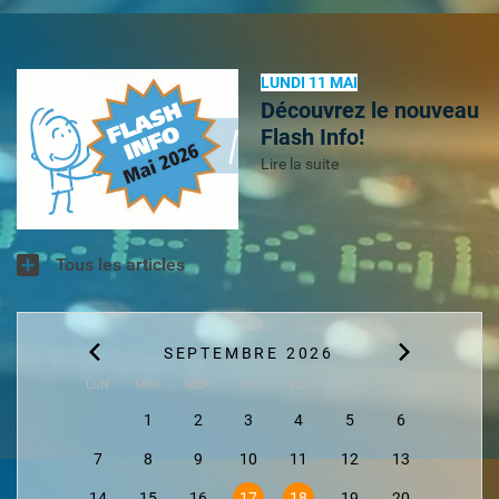
LUNDI 11 MAI
Découvrez le nouveau
Flash Info!
Lire la suite
Tous les articles
SEPTEMBRE 2026
LUN
MAR
MER
JEU
VEN
SAM
DIM
1
2
3
4
5
6
7
8
9
10
11
12
13
14
15
16
17
18
19
20