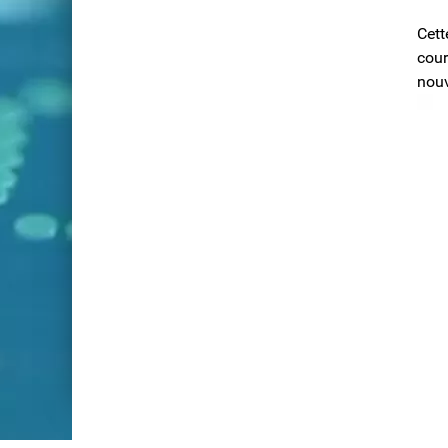
Cett
cour
nouv