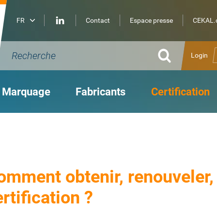
Contact
Espace presse
CEKAL.c
Login
Marquage
Fabricants
Certification
omment obtenir, renouveler, 
rtification ?