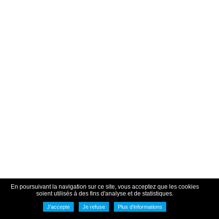
En poursuivant la navigation sur ce site, vous acceptez que les cookies
soient utilisés à des fins d'analyse et de statistiques.
J'accepte
Je refuse
Plus d'informations