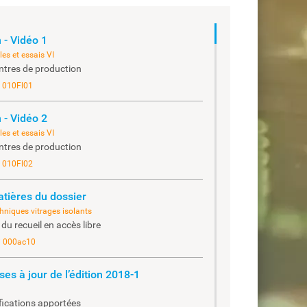
 - Vidéo 1
es et essais VI
ntres de production
i 010Fl01
 - Vidéo 2
es et essais VI
ntres de production
i 010Fl02
tières du dossier
chniques vitrages isolants
 du recueil en accès libre
i 000ac10
ses à jour de l’édition 2018-1
fications apportées