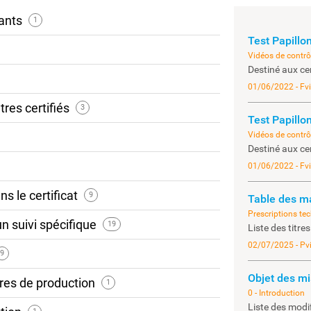
lants
1
Test Papillon
Vidéos de contrôl
Destiné aux ce
01/06/2022 - Fv
tres certifiés
3
Test Papillon
Vidéos de contrôl
Destiné aux ce
01/06/2022 - Fv
ns le certificat
9
Table des ma
Prescriptions te
’un suivi spécifique
19
Liste des titres
02/07/2025 - Pv
9
Objet des mi
tres de production
1
0 - Introduction
Liste des modi